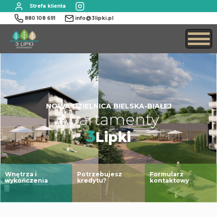
Strefa klienta
880 108 691
info@3lipki.pl
NOWA DZIELNICA BIELSKA-BIAŁEJ
Apartamenty
3
Lipki
Wnętrza i
Potrzebujesz
Formularz
wykończenia
kredytu?
kontaktowy