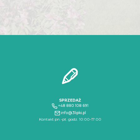
usunięcia lub ograniczenia przetwarzania, a także wniesienia sprzeciwu wobec
przetwarzania. Jeśli ktoś naruszy bezpieczeństwo Pana/Pani danych
osobowych, przysługuje Panu/Pani prawo złożenia skargi do Prezesa Urzędu
Ochrony Danych Osobowych.
SPRZEDAŻ
+48 880 108 691
info@3lipki.pl
Kontakt pn.-pt. godz. 10:00-17:00