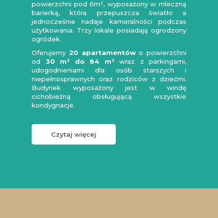
powierzchni pod 6m², wyposażony w mleczną
barierką, która przepuszcza światło a
jednocześnie nadaje kameralności podczas
użytkowania. Trzy lokale posiadają ogrodzony
ogródek.
Oferujemy
20 apartamentów
o powierzchni
od
30 m² do 84 m²
wraz z parkingami,
udogodnieniami dla osób starszych i
niepełnosprawnych oraz rodziców z dziećmi.
Budynek wyposażony jest w windę
cichobieżną obsługującą wszystkie
kondygnacje.
Czytaj więcej