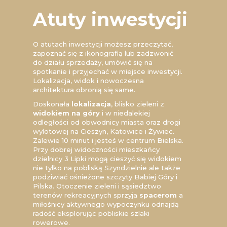
Atuty inwestycji
O atutach inwestycji możesz przeczytać,
zapoznać się z ikonografią lub zadzwonić
do działu sprzedaży, umówić się na
spotkanie i przyjechać w miejsce inwestycji.
Lokalizacja, widok i nowoczesna
architektura obronią się same.
Doskonała
lokalizacja
, blisko zieleni z
widokiem na góry
i w niedalekiej
odległości od obwodnicy miasta oraz drogi
wylotowej na Cieszyn, Katowice i Żywiec.
Zalewie 10 minut i jesteś w centrum Bielska.
Przy dobrej widoczności mieszkańcy
dzielnicy 3 Lipki mogą cieszyć się widokiem
nie tylko na pobliską Szyndzielnie ale także
podziwiać ośnieżone szczyty Babiej Góry i
Pilska. Otoczenie zieleni i sąsiedztwo
terenów rekreacyjnych sprzyja
spacerom
a
miłośnicy aktywnego wypoczynku odnajdą
radość eksplorując pobliskie szlaki
rowerowe.