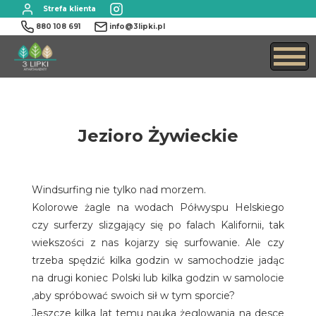
Strefa klienta
880 108 691
info@3lipki.pl
Jezioro Żywieckie
Windsurfing nie tylko nad morzem.
Kolorowe żagle na wodach Półwyspu Helskiego
czy surferzy slizgający się po falach Kalifornii, tak
wiekszości z nas kojarzy się surfowanie. Ale czy
trzeba spędzić kilka godzin w samochodzie jadąc
na drugi koniec Polski lub kilka godzin w samolocie
,aby spróbować swoich sił w tym sporcie?
Jeszcze kilka lat temu nauka żeglowania na desce