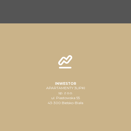
INWESTOR
APARTAMENTY 3LIPKI
sp. z o.o.
ul. Piastowska 55
43-300 Bielsko-Biała